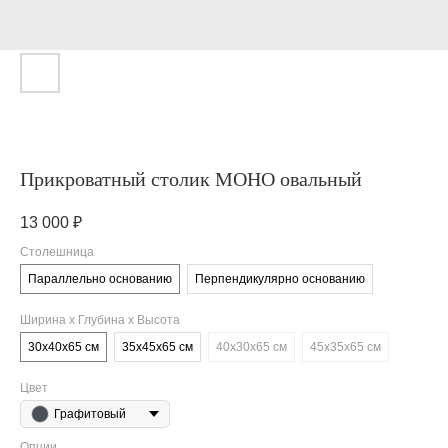
Прикроватный столик МОНО овальный
13 000
₽
Столешница
Параллельно основанию
Перпендикулярно основанию
Ширина х Глубина х Высота
30х40х65 см
35х45х65 см
40х30х65 см
45х35х65 см
Цвет
Графитовый
Опции