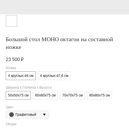
Большой стол МОНО октагон на составной
ножке
23 500
₽
Ножка
4 круглых d4 см
4 круглых d7,6 см
Ширина х Глубина х Высота
50х50х75 см
60х60х75 см
70х70х75 см
80х80х75 см
Цвет
Графитовый
Опции