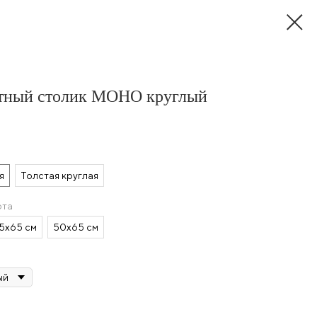
тный столик МОНО круглый
я
Толстая круглая
ота
5х65 см
50х65 см
ый