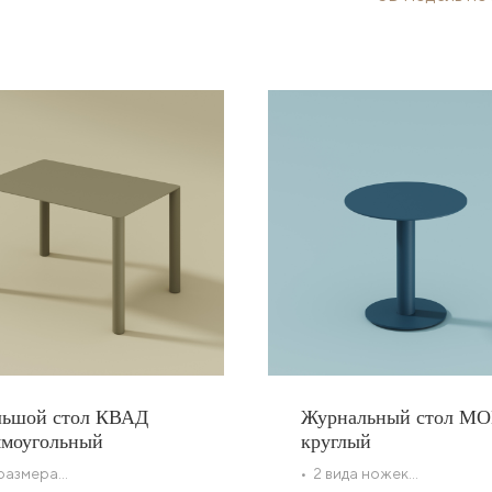
льшой стол КВАД
Журнальный стол М
ямоугольный
круглый
 размера
• 2 вида ножек