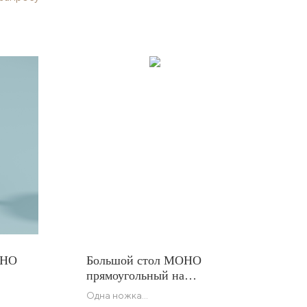
ОНО
Большой стол МОНО
прямоугольный на
составных ножках
Одна ножка