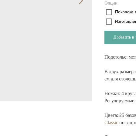
Опции
Покраска в
Изготовле
Добавить в 
Подстолье:
мет
В двух размера
см для столеш
Ножки:
4 круг
Регулируемые 
Цвета:
25 базо
Classic
по запр