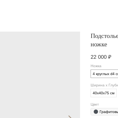
Подстоль
ножке
22 000
₽
Ножка
4 круглых d4 
Ширина х Глуби
40х40х75 см
Цвет
Графитов