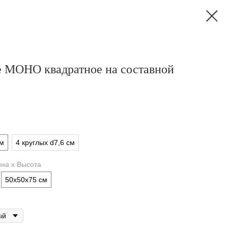
е МОНО квадратное на составной
см
4 круглых d7,6 см
на х Высота
50х50х75 см
ый