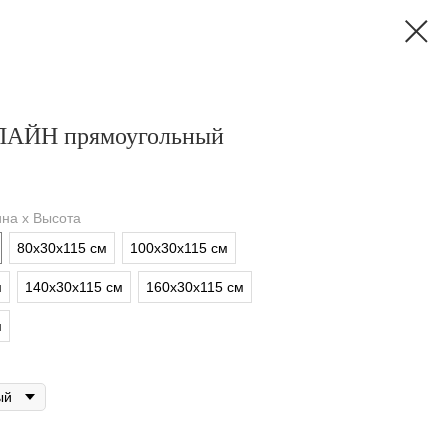
ЛАЙН прямоугольный
на х Высота
80х30х115 см
100х30х115 см
м
140х30х115 см
160х30х115 см
м
ый