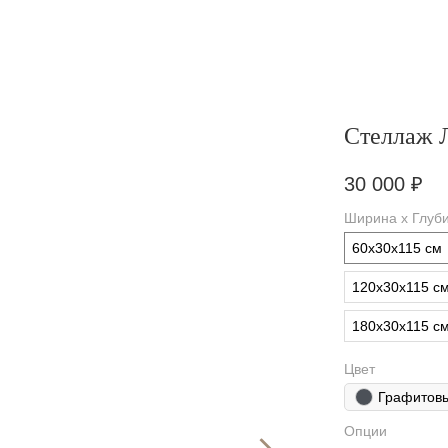
Стеллаж 
30 000
₽
Ширина х Глуби
60х30х115 см
120х30х115 с
180х30х115 с
Цвет
Графитов
Опции