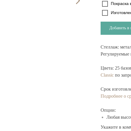
Покраска в
Изготовле
Добавить в 
Стеллаж:
метал
Регулируемые 
Цвета:
25 базо
Classic
по запр
Срок изготовл
Подробнее о ср
Опции:
Любая высот
Укажите в ком