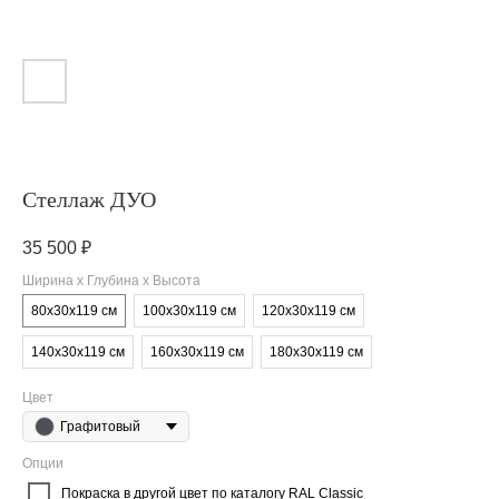
Стеллаж ДУО
35 500
₽
Ширина х Глубина х Высота
80х30х119 см
100х30х119 см
120х30х119 см
140х30х119 см
160х30х119 см
180х30х119 см
Цвет
Графитовый
Опции
Покраска в другой цвет по каталогу RAL Classic