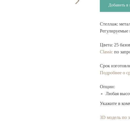
Добавить в 
Стеллаж:
метал
Регулируемые 
Цвета:
25 базо
Classic
по запр
Срок изготовл
Подробнее о ср
Опции:
Любая высот
Укажите в ком
3D модель по 