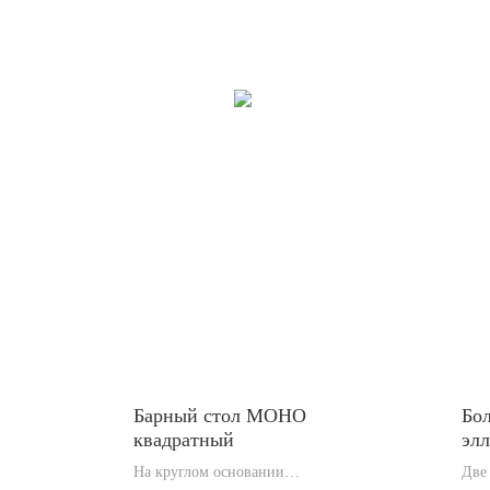
Барный стол МОНО
Бо
квадратный
эл
На круглом основании
Две