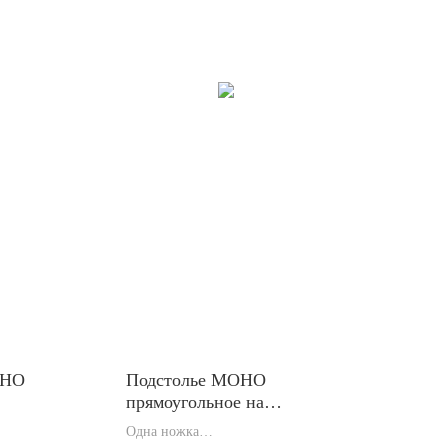
ОНО
Подстолье МОНО
прямоугольное на
составных ножках
Одна ножка