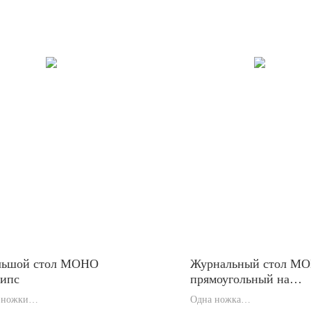
льшой стол МОНО
Журнальный стол М
липс
прямоугольный на
составных ножках
 ножки
Одна ножка