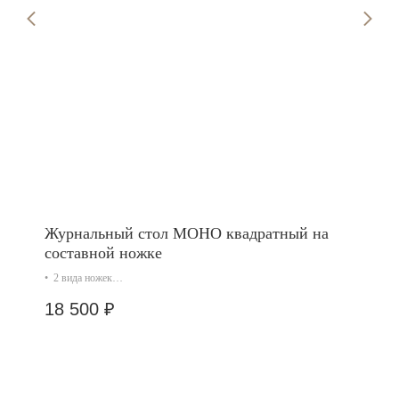
Журнальный стол МОНО квадратный на
составной ножке
• 2 вида ножек
• 4 размера
18 500
₽
• 25+ цветов